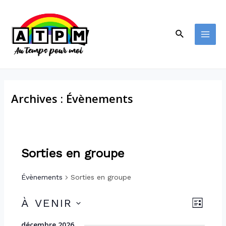
Archives :
Évènements
Sorties en groupe
Évènements
Sorties en groupe
N
N
À VENIR
L
I
a
S
a
décembre 2026
S