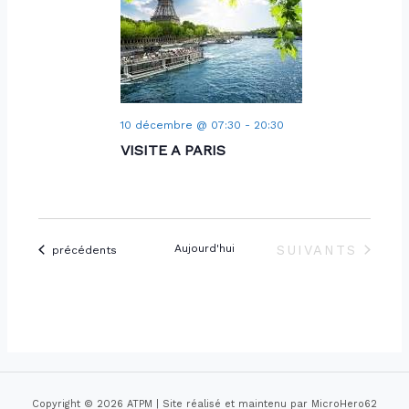
s
c
e
É
o
.
v
n
è
s
n
10 décembre @ 07:30
-
20:30
e
u
VISITE A PARIS
m
l
e
t
n
ÉVÈNEMENTS
Aujourd'hui
SUIVANTS
Évènements
précédents
a
t
t
i
o
n
Copyright © 2026 ATPM | Site réalisé et maintenu par MicroHero62