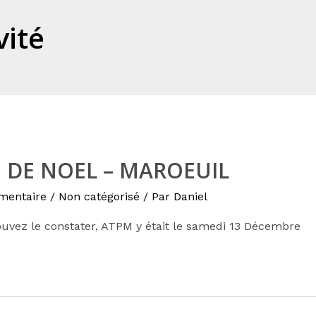
vité
 DE NOEL – MAROEUIL
mentaire
/
Non catégorisé
/ Par
Daniel
vez le constater, ATPM y était le samedi 13 Décembre