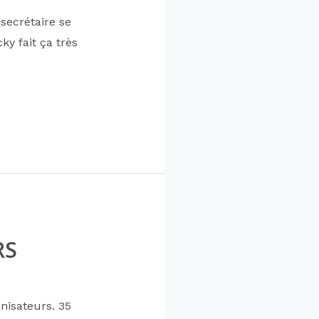
secrétaire se
y fait ça très
RS
anisateurs. 35