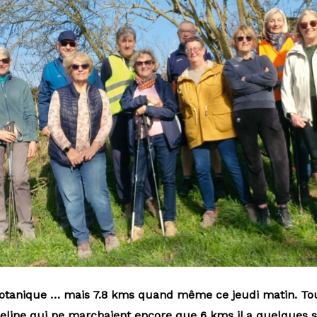
otanique … mais 7.8 kms
quand même
ce jeudi matin. Tou
eline qui ne marchaient encore que 6 kms il a quelques s